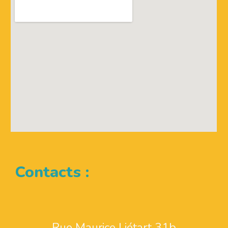
Contacts :
Rue Maurice Liétart 31b