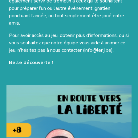
également servir de tremplin à ceux qui le souhaitent
pour préparer l’un ou l’autre événement ignatien
ponctuant l’année, ou tout simplement être joué entre
amis.
Pour avoir accès au jeu, obtenir plus d’informations, ou si
vous souhaitez que notre équipe vous aide à animer ce
jeu, n’hésitez pas à nous contacter (info@lerij.be).
Belle découverte !